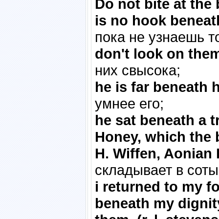
Do not bite at the 
is no hook beneath
пока не узнаешь то
don't look on the
них свысока;
he is far beneath h
умнее его;
he sat beneath a t
Honey, which the b
H. Wiffen, Aonian 
складывает в соты
i returned to my f
beneath my dignit