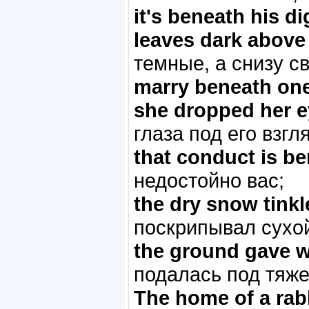
it's beneath his di
leaves dark above
темные, а снизу с
marry beneath on
she dropped her e
глаза под его взгл
that conduct is b
недостойно вас;
the dry snow tink
поскрипывал сухой
the ground gave w
подалась под тяже
The home of a rabb