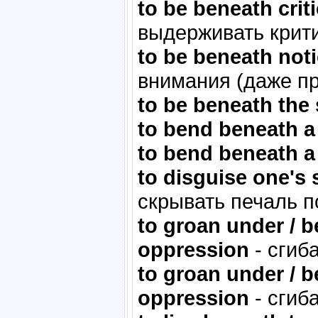
to be beneath criti
выдерживать крити
to be beneath not
внимания (даже пр
to be beneath the
to bend beneath a
to bend beneath a
to disguise one's
скрывать печаль п
to groan under / b
oppression
- сгиб
to groan under / b
oppression
- сгиб