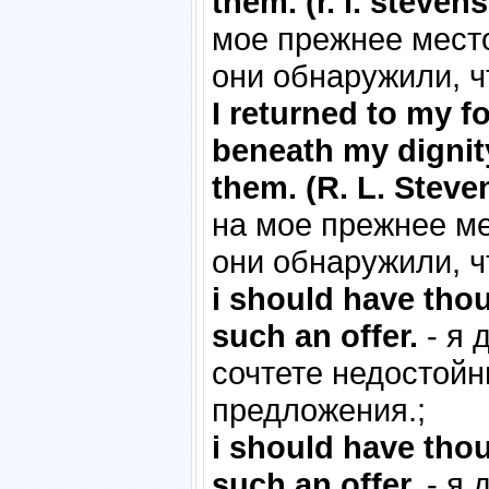
them. (r. l. steven
мое прежнее место
они обнаружили, ч
I returned to my f
beneath my dignit
them. (R. L. Steve
на мое прежнее ме
они обнаружили, ч
i should have tho
such an offer.
- я 
сочтете недостой
предложения.;
i should have tho
such an offer.
- я 