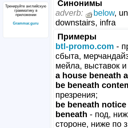
Синонимы
Тренируйте английскую
adverb:
below
, u
грамматику в
приложении
downstairs, infra
Grammar.guru
Примеры
btl-promo.com
- п
сбыта, мерчандайз
мейла, выставок и 
a house beneath a t
be beneath conte
презрения;
be beneath notice
beneath
- под, ниж
стороне, ниже по 