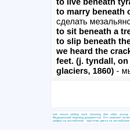
to live beneath ty
to marry beneath 
сделать мезальянс
to sit beneath a tr
to slip beneath th
we heard the crac
feet. (j. tyndall, 
glaciers, 1860)
- м
hair
mount
writing
sock
cleaning
diet
older
young
Медицинский перевод документов
Кто поможет почи
цифры на английском
карточки цвета на английском