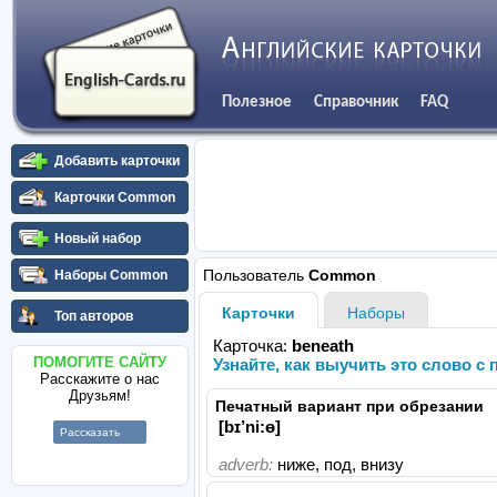
Полезное
Справочник
FAQ
Добавить карточки
Карточки Common
Новый набор
Пользователь
Common
Наборы Common
Карточки
Наборы
Топ авторов
Карточка:
beneath
ПОМОГИТЕ САЙТУ
Узнайте, как выучить это слово 
Расскажите о нас
Друзьям!
Печатный вариант при обрезании
[bɪ’ni:ɵ]
Рассказать
adverb:
ниже, под, внизу