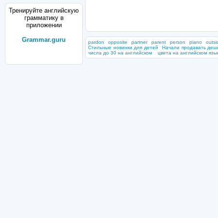
Тренируйте английскую
грамматику в
приложении
Grammar.guru
pardon
opposite
partner
parent
person
piano
outsi
Стильные новинки для детей
Начали продавать деш
числа до 30 на английском
цвета на английском язы