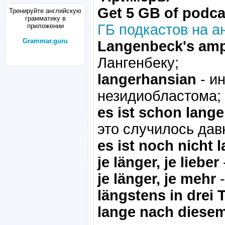
Get 5 GB of podcas
Тренируйте английскую
грамматику в
ГБ подкастов на а
приложении
Grammar.guru
Langenbeck's amp
Лангенбеку;
langerhansian
- и
незидиобластома;
es ist schon lange
это случилось дав
es ist noch nicht 
je länger, je lieber
je länger, je mehr
-
längstens in drei 
lange nach diesem