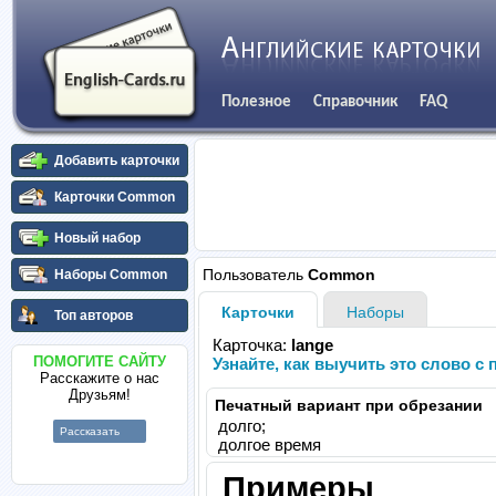
Полезное
Справочник
FAQ
Добавить карточки
Карточки Common
Новый набор
Пользователь
Common
Наборы Common
Карточки
Наборы
Топ авторов
Карточка:
lange
ПОМОГИТЕ САЙТУ
Узнайте, как выучить это слово 
Расскажите о нас
Друзьям!
Печатный вариант при обрезании
долго;
Рассказать
долгое время
Примеры