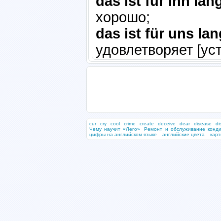
das ist für ihn lan
хорошо;
das ist für uns la
удовлетворяет [ус
cur
cry
cool
crime
create
deceive
dear
disease
di
Чему научит «Лего»
Ремонт и обслуживание конд
цифры на английском языке
английские цвета
карт