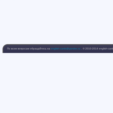
По всем вопросам обращайтесь на
english-cards@yandex.ru
. © 2010-2014 english-card