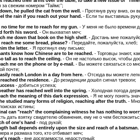
 reached their arms over the table, to take a new issue of "Time
л за свежим номером "Таймс";
own, he pulled the cat from the well.
- Протянув руку вниз, он 
el the rain if you reach out your hand.
- Если ты выставишь руку
no time for me to reach for my gun.
- У меня не было времени д
 forth his sword.
- Он выхватил меч;
ch me down that book on the high shelf.
- Достань мне пожалуйст
 reach me some bread, please?
- Передайте, пожалуйста, хлеб;
im the letter.
- Я протянул ему письмо;
ants know how Chinese are to be reached.
- Торговцы знают, ка
o tall as to reach the ceiling.
- Он не настолько высок, чтобы дос
each me on the phone or by e-mail.
- Вы можете связаться со мн
ой почте;
asily reach London in a day from here.
- Отсюда вы можете легк
 reached the residence.
- До резиденции дошёл сигнал тревоги;
success
- добиться успеха;
eather has reached well into the spring.
- Холодная погода держ
each the meaning of this dark expression.
- Я не могу понять зна
he studied many forms of religion, reaching after the truth.
- Мно
 поисках истины;
minal can "reach" the complaining witness he has nothing to worr
ть дать взятку свидетелю обвинения, ему не о чем беспокоитьс
ch of one's hand
- под рукой;
gth ball depends entirely upon the size and reach of a batsman.
мера и размаха того, кто отбивает мяч;
e's reach
- вне досягаемости, недоступный;