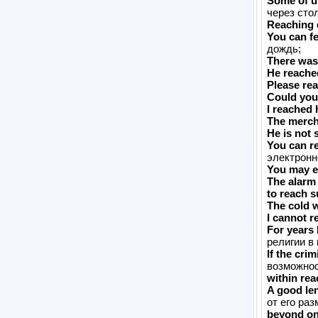
Some of us
через сто
Reaching d
You can fe
дождь;
There was 
He reached
Please rea
Could you
I reached h
The merch
He is not s
You can r
электронн
You may e
The alarm
to reach 
The cold w
I cannot r
For years 
религии в
If the cri
возможнос
within rea
A good len
от его раз
beyond on