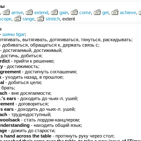
мы
n,
arrive
,
extend
,
gain
,
come
,
get
,
achieve
,
scope
,
range
,
stretch
, extent
ы
-
шины tigar
;
отягивать, вытягивать, дотягиваться, тянуться, раскидывать;
- добиваться, обращаться к, держать связь с;
- достигаемый, достижимый;
 достичь, добиться;
rdict
- прийти к решению;
ty
- достижимость;
agreement
- достигнуть соглашения;
k
- уходить назад, в прошлое;
al
- добиться цели;
 брать;
ach
- вне досягаемости;
.'s ears
- доходить до чьих-л. ушей;
eement
- договориться;
s ears
- доходить до чьих-л. ушей;
each
- труднодоступный;
 woolsack
- стать лордом-канцлером;
understanding
- находить общий язык;
 age
- дожить до старости;
s hand across the table
- протянуть руку через стол;