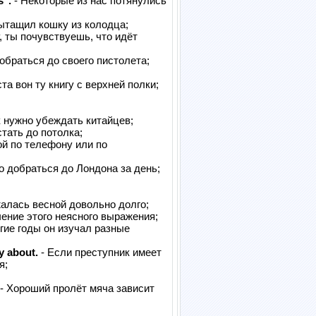
s".
- Некоторые из нас потянулись
вытащил кошку из колодца;
, ты почувствуешь, что идёт
обраться до своего пистолета;
а вон ту книгу с верхней полки;
к нужно убеждать китайцев;
тать до потолка;
ой по телефону или по
о добраться до Лондона за день;
алась весной довольно долго;
чение этого неясного выражения;
гие годы он изучал разные
y about.
- Если преступник имеет
я;
- Хороший пролёт мяча зависит