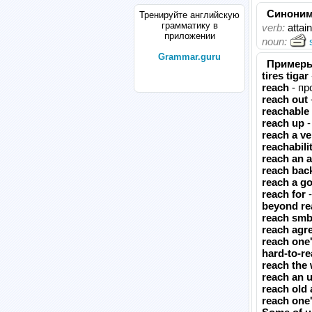
Синони
Тренируйте английскую
грамматику в
verb:
attai
приложении
noun:
Grammar.guru
Пример
tires tigar
reach
- пр
reach out
reachable
reach up
-
reach a ve
reachabili
reach an 
reach bac
reach a go
reach for
-
beyond re
reach smb
reach agr
reach one'
hard-to-r
reach the
reach an 
reach old
reach one'