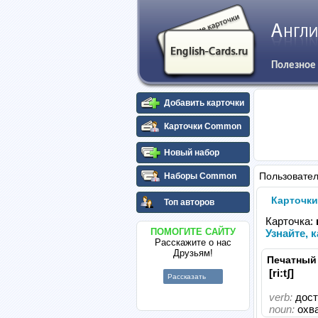
Полезное
Добавить карточки
Карточки Common
Новый набор
Пользовате
Наборы Common
Карточки
Топ авторов
Карточка:
ПОМОГИТЕ САЙТУ
Узнайте, 
Расскажите о нас
Друзьям!
Печатный
[ri:tʃ]
Рассказать
verb:
дост
noun:
охв