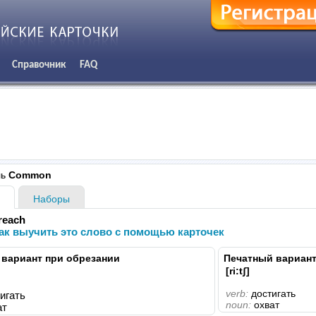
Справочник
FAQ
ль
Common
Наборы
reach
как выучить это слово с помощью карточек
 вариант при обрезании
Печатный вариант
[ri:tʃ]
verb:
достигать
игать
noun:
охват
ат