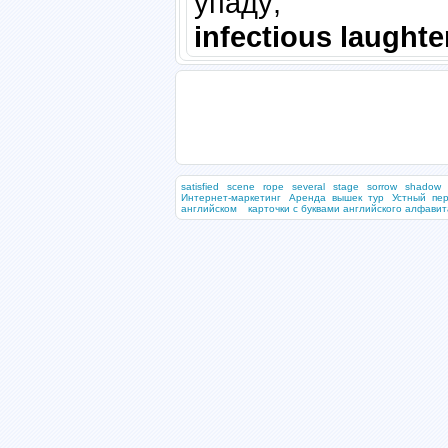
упаду;
infectious laught
satisfied
scene
rope
several
stage
sorrow
shadow
Интернет-маркетинг
Аренда вышек тур
Устный пер
английском
карточки с буквами английского алфавит