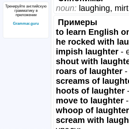
noun:
laughing, mir
Тренируйте английскую
грамматику в
приложении
Примеры
Grammar.guru
to learn English o
he rocked with la
impish laughter
- 
shout with laught
roars of laughter
-
screams of laugh
hoots of laughter
move to laughter
whoop of laughte
scream with laug