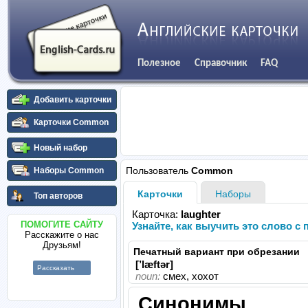
Полезное
Справочник
FAQ
Добавить карточки
Карточки Common
Новый набор
Пользователь
Common
Наборы Common
Карточки
Наборы
Топ авторов
Карточка:
laughter
ПОМОГИТЕ САЙТУ
Узнайте, как выучить это слово 
Расскажите о нас
Друзьям!
Печатный вариант при обрезании
[’læftər]
Рассказать
noun:
смех, хохот
Синонимы