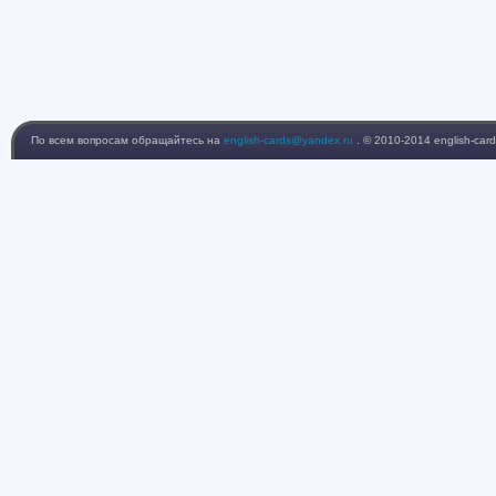
По всем вопросам обращайтесь на
english-cards@yandex.ru
. © 2010-2014 english-card