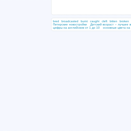
bred
broadcasted
burnt
caught
cleft
bitten
broken
Питерские новостройки
Детский возраст – лучшее в
цифры на английском от 1 до 10
основные цвета на