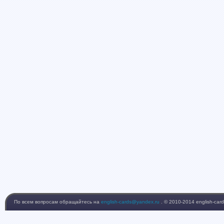
По всем вопросам обращайтесь на
english-cards@yandex.ru
. © 2010-2014 english-card