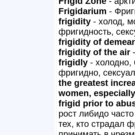
Frigid Zone
- аркт
Frigidarium
- Фриг
frigidity
- холод, м
фригидность, секс
frigidity of demea
frigidity of the air
-
frigidly
- холодно,
фригидно, сексуа
the greatest incre
women, especially
frigid prior to a
рост либидо часто
тех, кто страдал ф
принимать в чрез