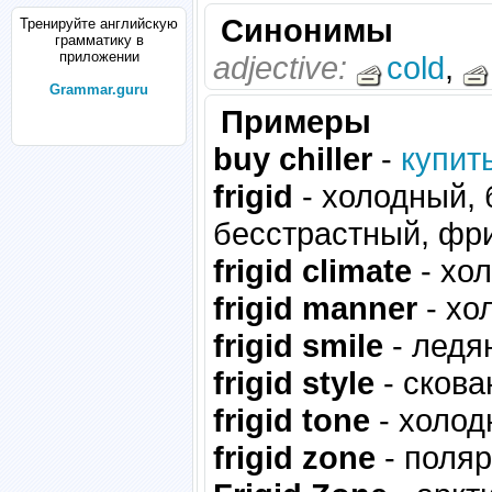
Синонимы
Тренируйте английскую
грамматику в
приложении
adjective:
cold
,
Grammar.guru
Примеры
buy chiller
-
купит
frigid
- холодный,
бесстрастный, фр
frigid climate
- хо
frigid manner
- хо
frigid smile
- ледя
frigid style
- скова
frigid tone
- холод
frigid zone
- поляр