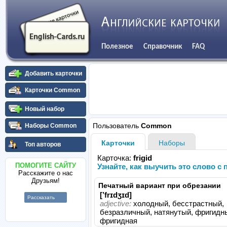
Полезное
Справочник
FAQ
Добавить карточки
Карточки Common
Новый набор
Пользователь
Common
Наборы Common
Карточки
Наборы
Топ авторов
Карточка:
frigid
ПОМОГИТЕ САЙТУ
Узнайте, как выучить это слово 
Расскажите о нас
Друзьям!
Печатный вариант при обрезании
[’frɪdʒɪd]
Рассказать
adjective:
холодный, бесстрастный,
безразличный, натянутый, фригидн
фригидная