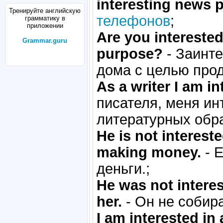
interesting news 
Тренируйте английскую
телефонов
;
грамматику в
приложении
Are you interested
Grammar.guru
purpose?
- Заинте
дома с целью про
As a writer I am in
писателя, меня ин
литературных обра
He is not intereste
making money.
- Е
деньги.;
He was not interes
her.
- Он не собира
I am interested in