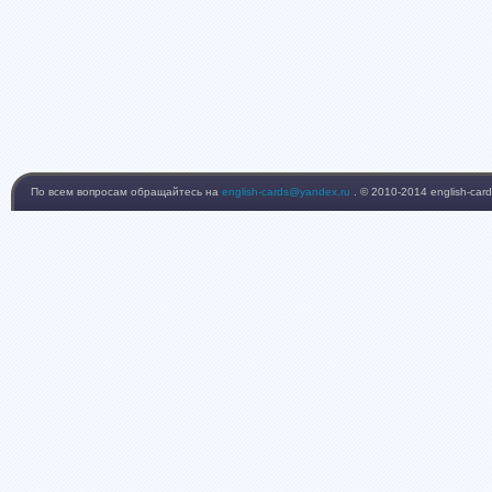
По всем вопросам обращайтесь на
english-cards@yandex.ru
. © 2010-2014 english-card