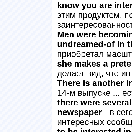
know you are inte
этим продуктом, п
заинтересованност
Men were becoming
undreamed-of in t
приобретал масшт
she makes a preten
делает вид, что и
There is another int
14-м выпуске ... е
there were several
newspaper
- в сег
интересных сообщ
to be interested i