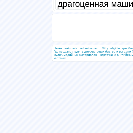
драгоценная маши
choke
automatic
advertisement
filthy
eligible
qualifie
Где продать и купить детские вещи быстро и выгодно (
мультимедийных материалов
карточки с английски
карточки