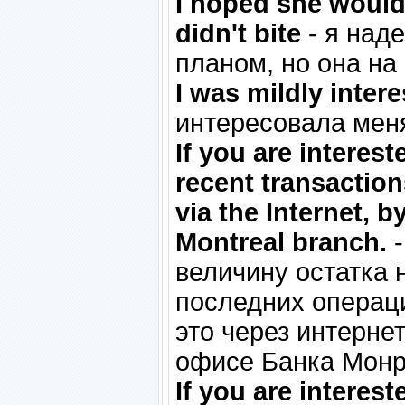
I hoped she would 
didn't bite
- я над
планом, но она на
I was mildly intere
интересовала меня
If you are interes
recent transaction
via the Internet, 
Montreal branch.
-
величину остатка 
последних операци
это через интерне
офисе Банка Монр
If you are interest