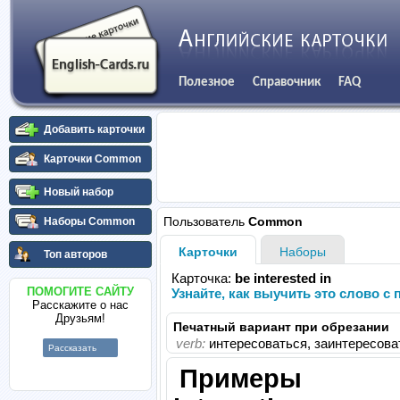
Полезное
Справочник
FAQ
Добавить карточки
Карточки Common
Новый набор
Пользователь
Common
Наборы Common
Карточки
Наборы
Топ авторов
Карточка:
be interested in
ПОМОГИТЕ САЙТУ
Узнайте, как выучить это слово 
Расскажите о нас
Друзьям!
Печатный вариант при обрезании
verb:
интересоваться, заинтересова
Рассказать
Примеры