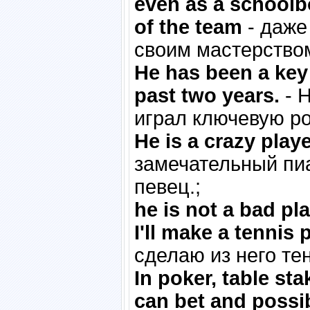
even as a schoolbo
of the team
- даже
своим мастерство
He has been a key 
past two years.
- 
играл ключевую ро
He is a crazy playe
замечательный пи
певец.;
he is not a bad pl
I'll make a tennis 
сделаю из него те
In poker, table st
can bet and possib