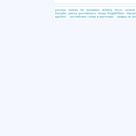
process
remote
far
formation
territory
focus
consult
Онлайн школа английского языка EnglishDom
Наско
удобно!
английские слова в карточках
цифры по ан