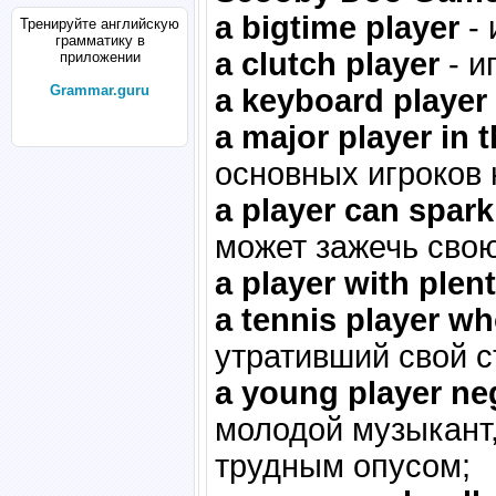
a bigtime player
- 
Тренируйте английскую
грамматику в
a clutch player
- и
приложении
Grammar.guru
a keyboard player
a major player in
основных игроков
a player can spark
может зажечь свою
a player with plent
a tennis player wh
утративший свой с
a young player neg
молодой музыкант
трудным опусом;