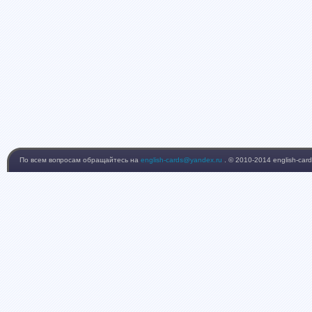
По всем вопросам обращайтесь на
english-cards@yandex.ru
. © 2010-2014 english-card