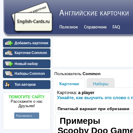
Полезное
Справочник
FAQ
Добавить карточки
Карточки Common
Новый набор
Пользователь
Common
Наборы Common
Карточки
Наборы
Топ авторов
Карточка:
a player
ПОМОГИТЕ САЙТУ
Узнайте, как выучить это слово 
Расскажите о нас
Друзьям!
Печатный вариант при обрезании
Рассказать
Примеры
Scooby Doo Gam