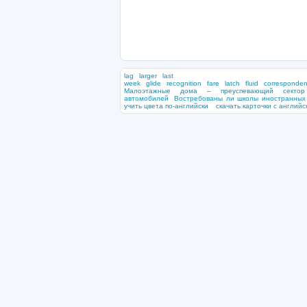
lag
larger
las
week
glide
recognition
fare
latch
fluid
corresponde
Малоэтажные дома – преуспевающий сектор
автомобилей
Востребованы ли школы иностранных 
учить цвета по-английски
скачать карточки с англий