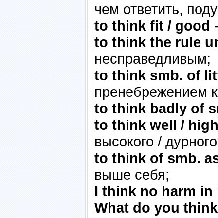
чем ответить, под
to think fit / good
-
to think the rule u
несправедливым;
to think smb. of li
пренебрежением к
to think badly of 
to think well / hig
высокого / дурного
to think of smb. a
выше себя;
I think no harm in i
What do you think 