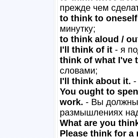
прежде чем сделат
to think to onesel
минутку;
to think aloud / ou
I'll think of it
- я п
think of what I've 
словами;
I'll think about it.
-
You ought to spen
work.
- Вы должны
размышлениях над
What are you thin
Please think for 