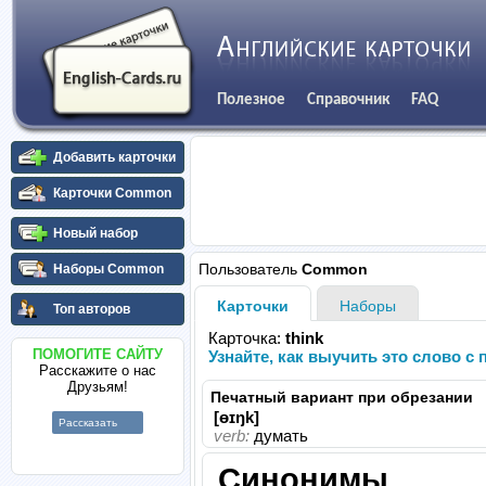
Полезное
Справочник
FAQ
Добавить карточки
Карточки Common
Новый набор
Пользователь
Common
Наборы Common
Карточки
Наборы
Топ авторов
Карточка:
think
ПОМОГИТЕ САЙТУ
Узнайте, как выучить это слово 
Расскажите о нас
Друзьям!
Печатный вариант при обрезании
[ɵɪŋk]
Рассказать
verb:
думать
Синонимы