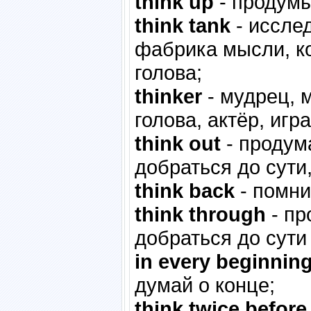
think up
- продумы
think tank
- иссле
фабрика мысли, ко
голова;
thinker
- мудрец, 
голова, актёр, игр
think out
- продума
добраться до сути
think back
- помни
think through
- пр
добраться до сути
in every beginning
думай о конце;
think twice before