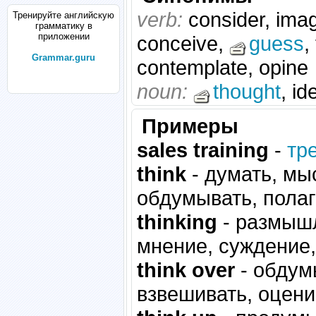
verb:
consider, imag
Тренируйте английскую
грамматику в
приложении
conceive,
guess
,
Grammar.guru
contemplate, opine
noun:
thought
, id
Примеры
sales training
-
тр
think
- думать, мы
обдумывать, полага
thinking
- размышл
мнение, суждение,
think over
- обдум
взвешивать, оцени