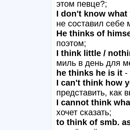
этом певце?;
I don't know what 
не составил себе 
He thinks of himse
поэтом;
I think little / not
миль в день для м
he thinks he is it
-
I can't think how y
представить, как в
I cannot think wh
хочет сказать;
to think of smb. as