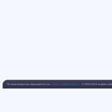
По всем вопросам обращайтесь на
english-cards@yandex.ru
. © 2010-2014 english-card