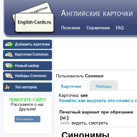
Полезное
Справочник
FAQ
Добавить карточки
Карточки Common
Новый набор
Пользователь
Common
Наборы Common
Карточки
Наборы
Топ авторов
Карточка:
see
ПОМОГИТЕ САЙТУ
Узнайте, как выучить это слово 
Расскажите о нас
Друзьям!
Печатный вариант при обрезании
[si:]
Рассказать
verb:
видеть, смотреть
Синонимы