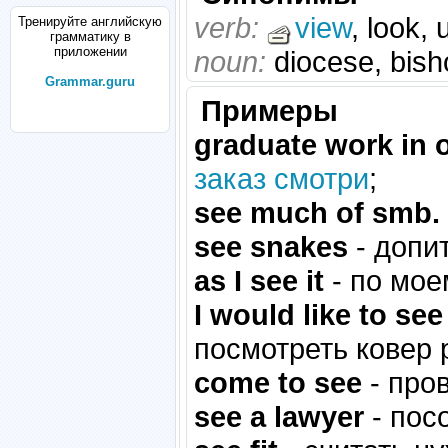
verb:
view
, look,
Тренируйте английскую
грамматику в
приложении
noun:
diocese, bish
Grammar.guru
Примеры
graduate work in 
заказ смотри
;
see much of smb.
see snakes
- допи
as I see it
- по мо
I would like to s
посмотреть ковер 
come to see
- про
see a lawyer
- пос