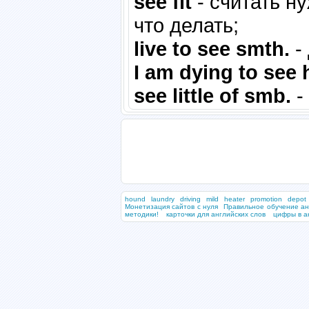
see fit
- считать н
что делать;
live to see smth.
-
I am dying to see
see little of smb.
-
hound
laundry
driving
mild
heater
promotion
depot
Монетизация сайтов с нуля
Правильное обучение ан
методики!
карточки для английских слов
цифры в а