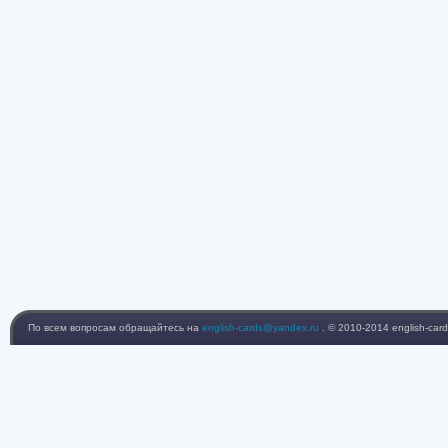
По всем вопросам обращайтесь на
english-cards@yandex.ru
. © 2010-2014 english-card