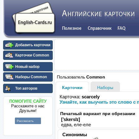
Полезное
Справочник
FAQ
Добавить карточки
Карточки Common
Новый набор
Пользователь
Common
Наборы Common
Карточки
Наборы
Топ авторов
Карточка:
scarcely
ПОМОГИТЕ САЙТУ
Узнайте, как выучить это слово 
Расскажите о нас
Друзьям!
Печатный вариант при обрезании
[’skerslɪ]
Рассказать
едва, еле-еле
Синонимы