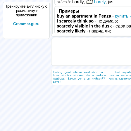
adverb:
hardly,
barely
, just
Тренируйте английскую
грамматику в
Примеры
приложении
buy an apartment in Penza
-
купить 
I scarcely think so
- не думаю;
Grammar.guru
scarcely visible in the dusk
- едва р
scarcely likely
- навряд ли;
trading
goal
inferior
evaluation
in bed
imput
born
studies
student
clothe
redress
procure
occurr
приборы
Зачем учить английский?
купить карточк
детей