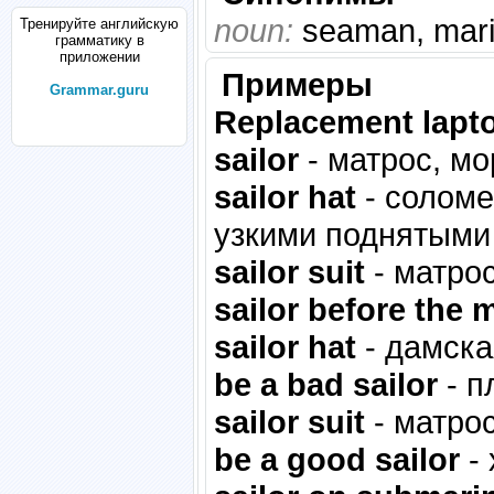
noun:
seaman, marine
Тренируйте английскую
грамматику в
приложении
Примеры
Grammar.guru
Replacement lapt
sailor
- матрос, мо
sailor hat
- соломе
узкими поднятыми
sailor suit
- матрос
sailor before the 
sailor hat
- дамска
be a bad sailor
- п
sailor suit
- матрос
be a good sailor
- 