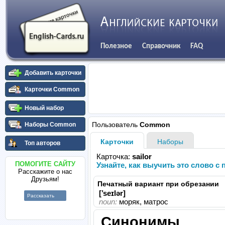
Полезное
Справочник
FAQ
Добавить карточки
Карточки Common
Новый набор
Пользователь
Common
Наборы Common
Карточки
Наборы
Топ авторов
Карточка:
sailor
ПОМОГИТЕ САЙТУ
Узнайте, как выучить это слово 
Расскажите о нас
Друзьям!
Печатный вариант при обрезании
[’seɪlər]
Рассказать
noun:
моряк, матрос
Синонимы