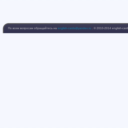
По всем вопросам обращайтесь на
english-cards@yandex.ru
. © 2010-2014 english-card