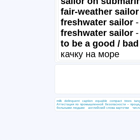
sailor on submari
fair-weather sailor
freshwater sailor
-
freshwater sailor
-
to be a good / bad
качку на море
milk
delinquent
caption
equable
compact
trees
tang
Аттестация по промышленной безопасности – проце
больными людьми
английский слова карточки
числ