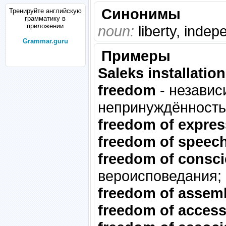
Синонимы
Тренируйте английскую
грамматику в
приложении
noun:
liberty, indep
Grammar.guru
Примеры
Saleks installation
freedom
- независ
непринуждённость,
freedom of expres
freedom of speec
freedom of consc
вероисповедания;
freedom of assem
freedom of acces