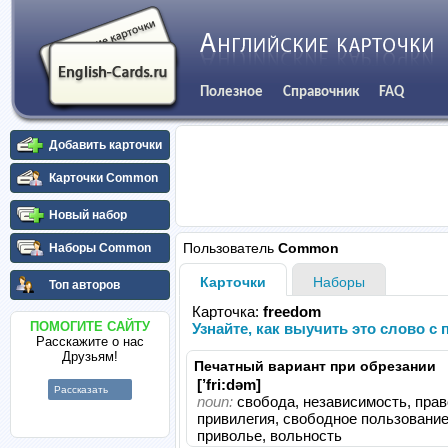
Полезное
Справочник
FAQ
Добавить карточки
Карточки Common
Новый набор
Пользователь
Common
Наборы Common
Карточки
Наборы
Топ авторов
Карточка:
freedom
ПОМОГИТЕ САЙТУ
Узнайте, как выучить это слово 
Расскажите о нас
Друзьям!
Печатный вариант при обрезании
[’fri:dəm]
Рассказать
noun:
свобода, независимость, прав
привилегия, свободное пользование
приволье, вольность