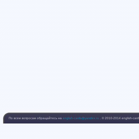
По всем вопросам обращайтесь на
english-cards@yandex.ru
. © 2010-2014 english-card