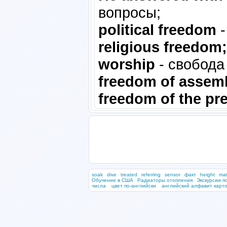
вопросы;
political freedom
-
religious freedom;
worship
- свобода
freedom of assem
freedom of the pr
soak
dive
treated
referring
sensor
факт
height
ma
Обучение в США
Радиаторы отопления
Экскурсии п
числа
цвет по-английски
английский алфавит карто