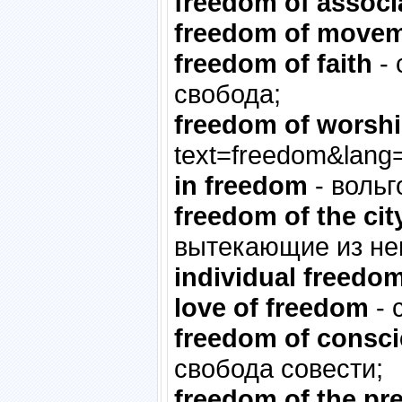
freedom of associ
freedom of move
freedom of faith
- 
свобода;
freedom of worsh
text=freedom&lang=
in freedom
- вольг
freedom of the cit
вытекающие из нег
individual freedo
love of freedom
- 
freedom of consc
свобода совести;
freedom of the pr