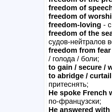
freedom of speec
freedom of worsh
freedom-loving
- 
freedom of the se
судов-нейтралов в
freedom from fear 
/ голода / боли;
to gain / secure /
to abridge / curtai
притеснять;
He spoke French w
по-французски;
He answered with