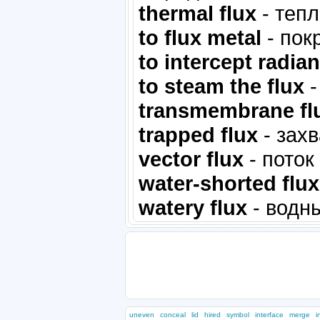
thermal flux
- теп
to flux metal
- пок
to intercept radian
to steam the flux
-
transmembrane fl
trapped flux
- зах
vector flux
- поток
water-shorted flux
watery flux
- водны
uneven
conceal
lid
hired
symbol
interface
merge
i