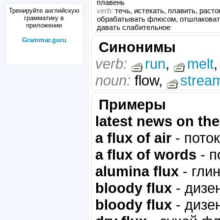
плавень
verb:
течь, истекать, плавить, расто
Тренируйте английскую
грамматику в
обрабатывать флюсом, отшлаковат
приложении
давать слабительное
Grammar.guru
Синонимы
verb:
run
,
melt
,
noun:
flow,
strea
Примеры
latest news on the
a flux of air
- поток
a flux of words
- п
alumina flux
- гли
bloody flux
- дизе
bloody flux
- дизе