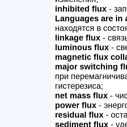
inhibited flux
- за
Languages are in a
находятся в состо
linkage flux
- связ
luminous flux
- св
magnetic flux col
major switching fl
при перемагничив
гистерезиса;
net mass flux
- чи
power flux
- энерг
residual flux
- ост
sediment flux
- уд