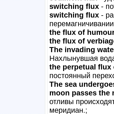
switching flux
- по
switching flux
- ра
перемагничивании
the flux of humou
the flux of verbiag
The invading water
Нахлынувшая вода
the perpetual flux
постоянный перехо
The sea undergoes 
moon passes the 
отливы происходят
меридиан.;