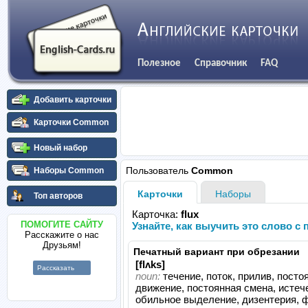
Полезное
Справочник
FAQ
Добавить карточки
Карточки Common
Новый набор
Пользователь
Common
Наборы Common
Карточки
Наборы
Топ авторов
Карточка:
flux
ПОМОГИТЕ САЙТУ
Узнайте, как выучить это слово 
Расскажите о нас
Друзьям!
Печатный вариант при обрезании
[flʌks]
Рассказать
noun:
течение, поток, прилив, посто
движение, постоянная смена, истеч
обильное выделение, дизентерия, 