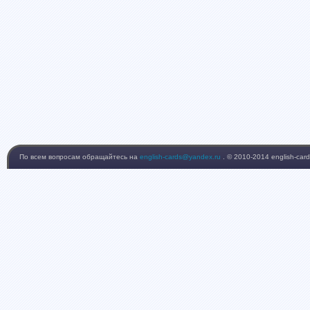
По всем вопросам обращайтесь на
english-cards@yandex.ru
. © 2010-2014 english-card