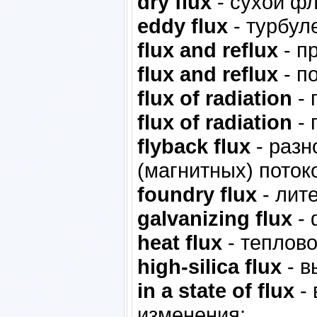
dry flux
- сухой ф
eddy flux
- турбул
flux and reflux
- п
flux and reflux
- п
flux of radiation
- 
flux of radiation
- 
flyback flux
- разн
(магнитных) поток
foundry flux
- лит
galvanizing flux
- 
heat flux
- теплово
high-silica flux
- в
in a state of flux
- 
изменения;