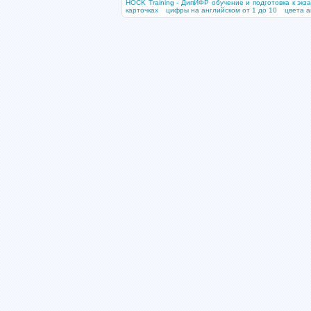
HOCK Training - ДипИФР обучение и подготовка к экз
карточках
цифры на английском от 1 до 10
цвета а