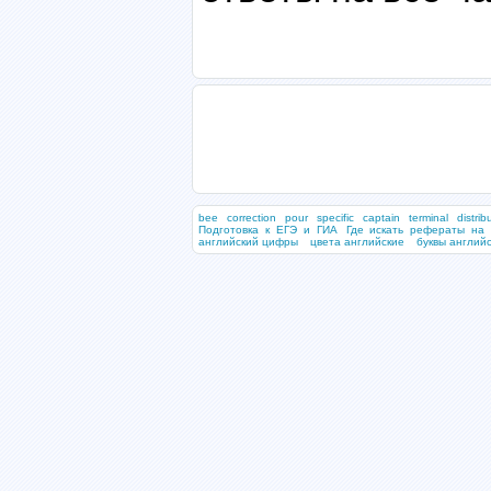
bee
correction
pour
specific
captain
terminal
distrib
Подготовка к ЕГЭ и ГИА
Где искать рефераты на 
английский цифры
цвета английские
буквы англий