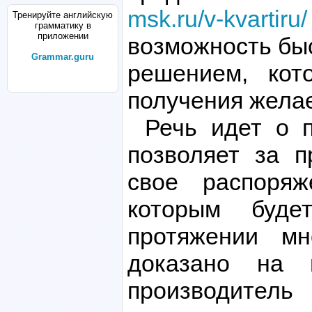
msk.ru/v-kvartiru/
Тренируйте английскую
грамматику в
приложении
возможность бы
Grammar.guru
решением, кот
получения желае
Речь идет о п
позволяет за 
свое распоря
которым буд
протяжении м
доказано на 
производитель