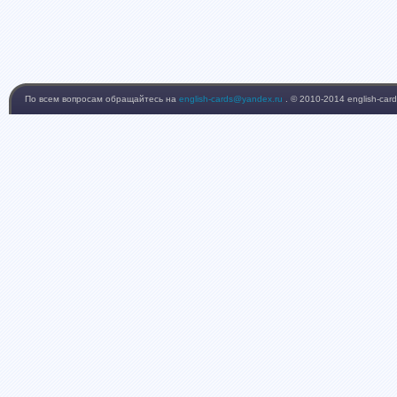
По всем вопросам обращайтесь на
english-cards@yandex.ru
. © 2010-2014 english-card