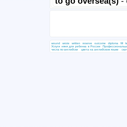
to go oversea(s)
- 
wound
wrote
written
reserve
outcome
diploma
fill
l
Услуги няня для ребенка в России
Профессиональы
числа по-английски
цвета на английском языке
ска