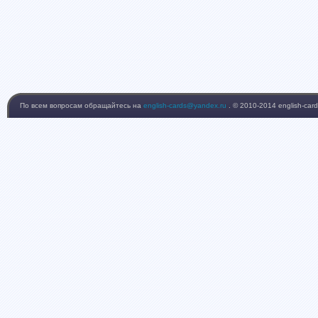
По всем вопросам обращайтесь на
english-cards@yandex.ru
. © 2010-2014 english-card