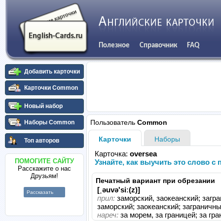
Полезное
Справочник
FAQ
Добавить карточки
Карточки Common
Новый набор
Пользователь
Common
Наборы Common
Карточки
Наборы
Топ авторов
Карточка:
oversea
ПОМОГИТЕ САЙТУ
Узнайте, как выучить это слово 
Расскажите о нас
Друзьям!
Печатный вариант при обрезании
[ˌəuvə'siː(z)]
Рассказать
прил:
заморский, заокеанский; загр
заморский; заокеанский; заграничны
нареч:
за морем, за границей; за гра