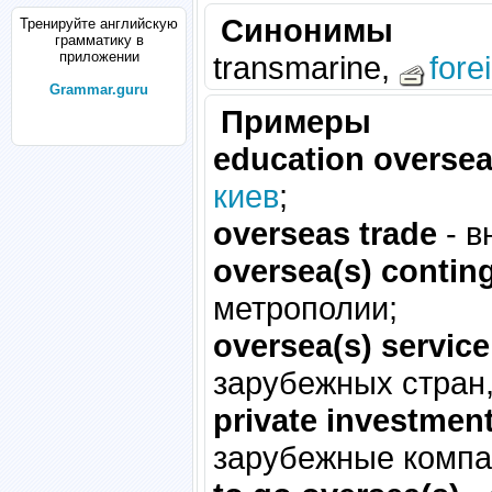
Синонимы
Тренируйте английскую
грамматику в
приложении
transmarine,
fore
Grammar.guru
Примеры
education oversea
киев
;
overseas trade
- в
oversea(s) contin
метрополии;
oversea(s) service
зарубежных стран,
private investmen
зарубежные компа