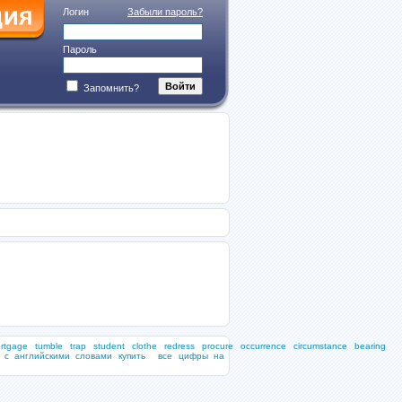
Логин
Забыли пароль?
Пароль
Запомнить?
rtgage
tumble
trap
student
clothe
redress
procure
occurrence
circumstance
bearing
и с английскими словами купить
все цифры на