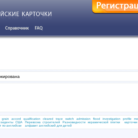
Справочник
FAQ
окирована
grain
accord
qualification
cleared
trace
switch
admission
flood
investigation
profile
mo
езиденты США
Перевозка строителей
Разновидности керамической плитки
карточк
т по-английски
алфавит английский для детей