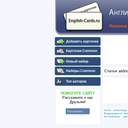
Полезное
Добавить карточки
Карточки Common
Новый набор
Статья забл
Наборы Common
Топ авторов
ПОМОГИТЕ САЙТУ
Расскажите о нас
Друзьям!
forms
advantage
Рассказать
Выдающиеся пр
английском
цве