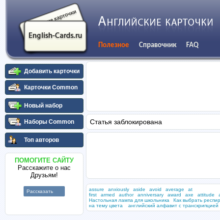
Полезное
Справочник
FAQ
Добавить карточки
Карточки Common
Новый набор
Статья заблокирована
Наборы Common
Топ авторов
ПОМОГИТЕ САЙТУ
Расскажите о нас
Друзьям!
assure
anxiously
aside
avoid
average
at
Рассказать
first
armed
author
anniversary
award
axe
attitude
Настольная лампа для школьника
Как выбрать респи
на тему цвета
английский алфавит с транскрипцией 