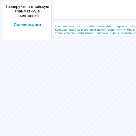
Тренируйте английскую
грамматику в
приложении
Grammar.guru
lose
mistress
might
matter
miserable
magazine
mist
Курсовая работа в срочном исполнении. Или учёба в
слов на английском языке
числа и цифры на англий