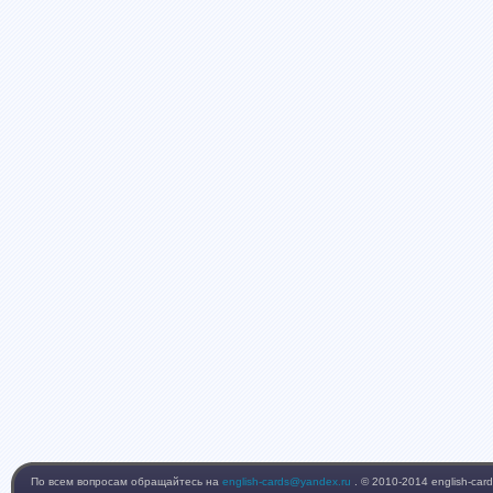
По всем вопросам обращайтесь на
english-cards@yandex.ru
. © 2010-2014 english-card